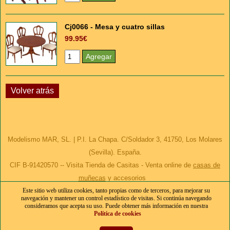
Cj0066 - Mesa y cuatro sillas
99.95€
Volver atrás
Modelismo MAR, SL. | P.I. La Chapa. C/Soldador 3, 41750, Los Molares
(Sevilla). España.
CIF B-91420570 -- Visita Tienda de Casitas - Venta online de
casas de
muñecas
y accesorios
Este sitio web utiliza cookies, tanto propias como de terceros, para mejorar su
Condiciones generales
|
Envíos y devoluciones
|
Política de cookies
|
navegación y mantener un control estadístico de visitas. Si continúa navegando
Política de privacidad
consideramos que acepta su uso. Puede obtener más información en nuestra
Política de cookies