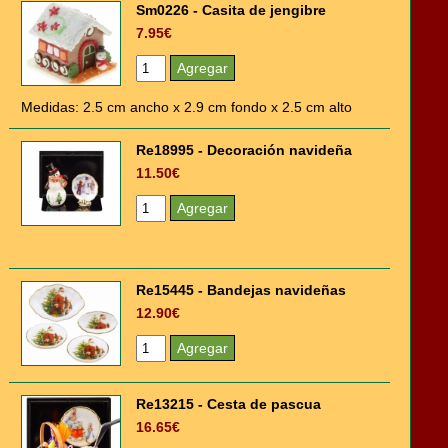
Sm0226 - Casita de jengibre
7.95€
Medidas: 2.5 cm ancho x 2.9 cm fondo x 2.5 cm alto
Re18995 - Decoración navideña
11.50€
Re15445 - Bandejas navideñas
12.90€
Re13215 - Cesta de pascua
16.65€